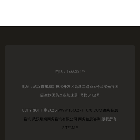
电话：1860221**
地址：武汉市东湖新技术开发区高新二路388号武汉光谷国
际生物医药企业加速器1号楼3468号
COPYRIGHT © 2026
WWW.18602711078.COM
商务信息
咨询
武汉瑞娱商务咨询有限公司
商务信息咨询
版权所有
SITEMAP