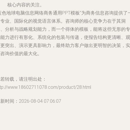
核心内容的关注。
蓝色地球电脑信息网络商务通用PPT模板”为商务信息咨询提供了
套专业、国际化的视觉语言体系。咨询师的核心竞争力在于其洞
察、分析与战略规划能力，而一个得体的模板，能将这些无形的
业能力进行有形化、系统化的包装与传递，使报告结构更清晰、
点更突出、演示更具影响力，最终助力客户做出更明智的决策，
现咨询价值的最大化。
如若转载，请注明出处：
ttp://www.18602711078.com/product/28.html
新时间：2026-08-04 07:06:07