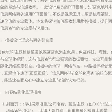
在当今信息爆炸的时代，商务信息咨询的呈现方式直接影响着专
形象的塑造与沟通效率。一款设计精良的PPT模板，如“蓝色地球
脑信息网络商务通用PPT模板”，不仅是视觉工具，更是梳理逻辑
传递价值的专业载体。本文将探讨如何高效利用此类模板，提升
务信息咨询的专业度与说服力。
一、 模板设计理念与商务契合度
“蓝色地球”主题模板通常以深邃蓝色为主色调，象征科技、理性、
任与全球化视野，这与信息咨询行业强调的数据驱动、专业可靠
国际化思维高度契合。模板中的地球、网络节点、电路板等视觉
，直观地传达了“互联互通”、“信息网络”与“全球化商务”的核心概
念，能迅速在受众心中建立专业且前沿的认知框架。
、 内容结构化呈现指南
封面页：
清晰展示项目/公司名称、报告主题（如“XX市场进
战略咨询报告”）、主讲人及日期。利用模板的醒目主视觉，