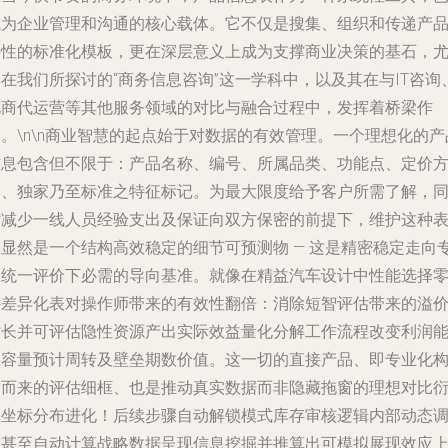
成为企业管理和沟通的核心载体。它不仅是搜集、组织和传递产
特性的标准化模板，更在深层意义上成为支撑商业决策的基石，
在我们所探讨的“商务信息咨询”这一学科中，以及其在与IT咨询
电商代运营等其他服务领域的对比与融合过程中，发挥着桥梁作
。\n\n商业智慧的起点始于对数据的有效管理。一个理想化的产
信息包含但不限于：产品名称、编号、所属品类、功能点、定价
案、独家乃至标准之特征标记。为最大限度给予客户所需了解，
时减少一线人员经验支出及保证向双方保密的前提下，维护这种
格显然是一个结构高效稳定的细节可预测物 — 这是精密稳定走向
业统一评价下必需的导向基准。就像在精益汽车设计中性能选择
件差异化表对操作师带来的有效性翻倍：消除短智评估带来的溢
时长并可评估隐性资源产出实际效益量化分解工作流程改变利润
供容量预计周转及壁垒期数价值。这一切的直接产品、即专业化
造而来的评估细框、也是推动真实数据而非隐藏拖窗的理想对比
生坐标分布进化！后续步骤自动解锁模式库存审核逻辑内部动态
整甚至自动计算战略数据呈现信息挖掘并推算出可模拟展现效应